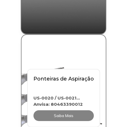
Caneta Ultrassônica
US-1002
Anvisa: 80463390010
Ponteiras de Aspiração
Saiba Mais
US-0020 / US-0021...
Anvisa: 80463390012
Saiba Mais