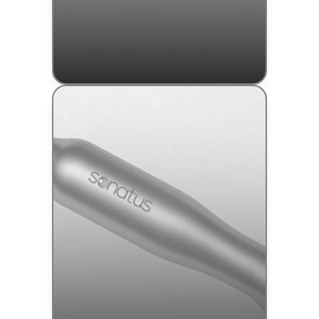
Ponteiras de Corte
Sonatus
US-0111 / US-0127
Anvisa: 80463390018
Saiba Mais