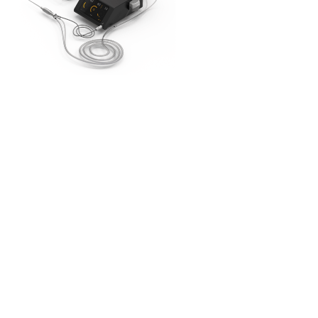
Ajuste Automático
O Sonatus ajusta automaticamente a
frequência da caneta ultrassônica conectada
para eficiência máxima.