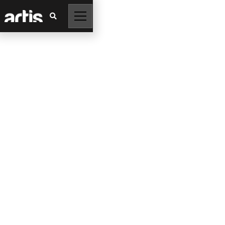

O Sistema
Ultrassônico Sonatus
combina tecnologia
avançada com
inteligência
embarcada para
acompanhar o