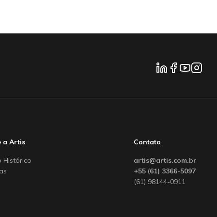
 a Artis
Contato
 Histórico
artis@artis.com.br
ias
+55 (61) 3366-5097
(61) 98144-0911