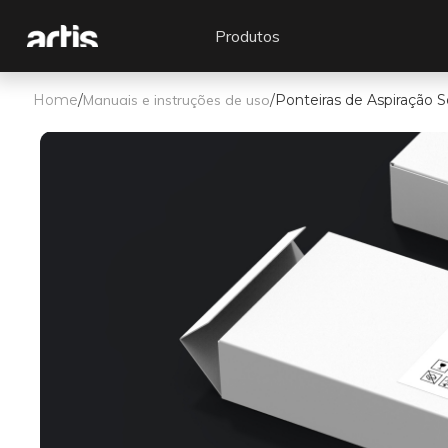
Produtos
Home
/
Manuais e instruções de uso
/
Ponteiras de Aspiração 