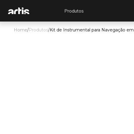
Produtos
Home
/
Produtos
/
Kit de Instrumental para Navegação em
O Kit de Instrumental para Navegação
em Coluna do Sistema Eximius de
Navegação Cirúrgica permite a
realização de procedimentos navegad