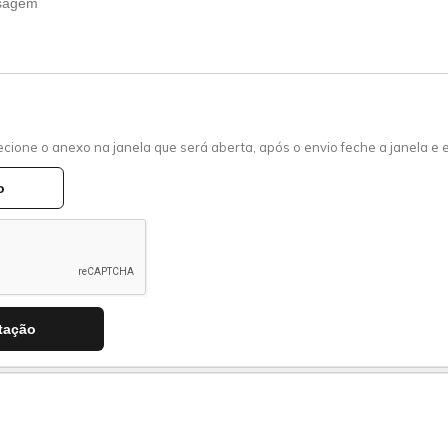
ecione o anexo na janela que será aberta, após o envio feche a janela e e
o
itação